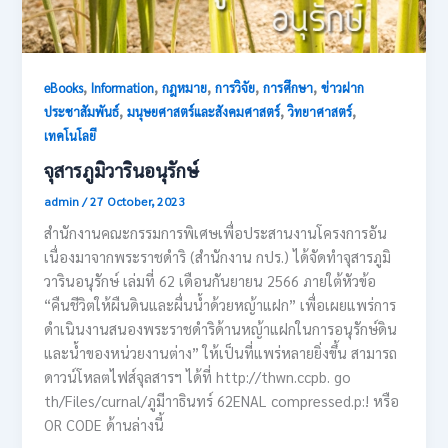
,
,
,
,
,
eBooks
Information
กฎหมาย
การวิจัย
การศึกษา
ข่าวฝาก
,
,
,
ประชาสัมพันธ์
มนุษยศาสตร์และสังคมศาสตร์
วิทยาศาสตร์
เทคโนโลยี
จุสารภูมิวารินอนุรักษ์
admin
/
27 October, 2023
สำนักงานคณะกรรมการพิเศษเพื่อประสานงานโครงการอัน
เนื่องมาจากพระราชดำริ (สำนักงาน กปร.) ได้จัดทำจุสารภูมิ
วารินอนุรักษ์ เล่มที่ 62 เดือนกันยายน 2566 ภายใต้หัวข้อ
“คืนชีวิตให้ผืนดินและผื่นน้ำด้วยหญ้าแฝก” เพื่อเผยแพร่การ
ดำเนินงานสนองพระราชดำริด้านหญ้าแฝกในการอนุรักษ์ดิน
และน้ำของหน่วยงานต่าง” ให้เป็นที่แพร่หลายยิ่งขึ้น สามารถ
ดาวน์โหลตไฟส์จุลสารฯ ได้ที่ http://thwn.ccpb. go
th/Files/curnal/ภูมีาาธินทร์ 62ENAL compressed.p:! หรือ
OR CODE ด้านล่างนี้