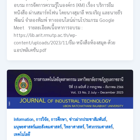
อบรม การจัดการความรู้ในองค์กร (KM) เรื่อง บริการยืม
หนังสือ ผ่านสมาร์ทโฟน โดยนางสุมาลี พรเจริญ และนายธีร
พัฒน์ จำลองพิมพ์ ทางออนไลน์ผ่านโปรแกรม Google
Meet รายละเอียดเนื้อหาการอบรม :
https://lib.arit.rmutp.ac.th/wp-
content/uploads/2023/11/ยืม-หนังสือห้องสมุด-ด้วย
แอปพลิเคชัน.pdf
,
,
,
,
Information
การวิจัย
การศึกษา
ข่าวฝากประชาสัมพันธ์
,
,
,
มนุษยศาสตร์และสังคมศาสตร์
วิทยาศาสตร์
วิศวกรรมศาสตร์
เทคโนโลยี