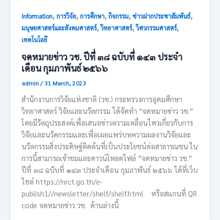
,
,
,
,
,
Information
การวิจัย
การศึกษา
กิจกรรม
ข่าวฝากประชาสัมพันธ์
,
,
,
มนุษยศาสตร์และสังคมศาสตร์
วิทยาศาสตร์
วิศวกรรมศาสตร์
เทคโนโลยี
จดหมายข่าว วช. ปีที่ ๓๘ ฉบับที่ ๑๔๓ ประจำ
เดือน กุมภาพันธ์ ๒๕๖๖
admin
/
31 March, 2023
สำนักงานการวิจัยแห่งชาติ (วช.) กระทรวงการอุดมศึกษา
วิทยาศาสตร์ วิจัยและนวัตกรรม ได้จัดทำ “จดหมายข่าว วช.”
โดยมีวัตถุประสงค์เพื่อเสนอข่าวความเคลื่อนไหวเกี่ยวกับการ
วิจัยและนวัดกรรมและเพื่อเผยแพร่บทความผลงานวิจัยและ
นวัตกรรมสิ่งประดิษฐ์คิดค้นที่เป็นประโยชน์ต่อสาธารณชน ใน
การนี้สามารถเข้าชมและดาวน์โหลดไฟล์ “จดหมายข่าว วช.”
ปีที่ ๓๘ ฉบับที่ ๑๔๓ ประจำเดือน กุมภาพันธ์ ๒๕๖๖ ได้ที่เว็บ
ไชต์ https://nrct.go.th/e-
publish1//newsletter/shelf/shelf.html หรือสแกนที่ QR
code จดหมายข่าว วช. ด้านล่างนี้