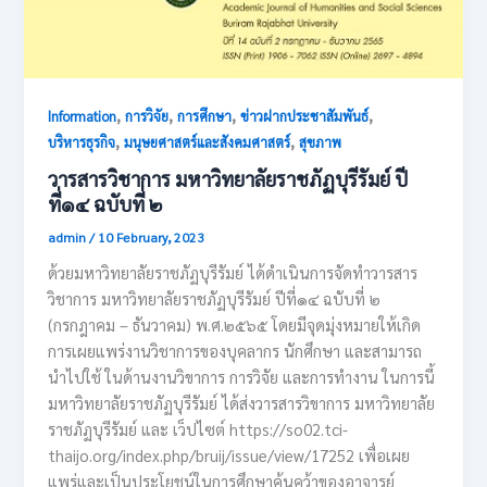
,
,
,
,
Information
การวิจัย
การศึกษา
ข่าวฝากประชาสัมพันธ์
,
,
บริหารธุรกิจ
มนุษยศาสตร์และสังคมศาสตร์
สุขภาพ
วารสารวิชาการ มหาวิทยาลัยราชภัฏบุรีรัมย์ ปี
ที่๑๔ ฉบับที่ ๒
admin
/
10 February, 2023
ด้วยมหาวิทยาลัยราชภัฏบุรีรัมย์ ได้ดำเนินการจัดทำวารสาร
วิชาการ มหาวิทยาลัยราชภัฏบุรีรัมย์ ปีที่๑๔ ฉบับที่ ๒
(กรกฎาคม – ธันวาคม) พ.ศ.๒๕๖๕ โดยมีจุดมุ่งหมายให้เกิด
การเผยแพร่งานวิชาการของบุคลากร นักศึกษา และสามารถ
นำไปใช้ ในด้านงานวิขาการ การวิจัย และการทำงาน ในการนี้
มหาวิทยาลัยราชภัฏบุรีรัมย์ ได้ส่งวารสารวิขาการ มหาวิทยาลัย
ราชภัฏบุรีรัมย์ และ เว็ปไซต์ https://so02.tci-
thaijo.org/index.php/bruij/issue/view/17252 เพื่อเผย
แพร่และเป็นประโยชน์ในการศึกษาค้นคว้าของอาจารย์