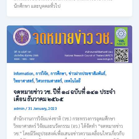
นักศึกษา และบุคคลทั่วไป
,
,
,
,
Information
การวิจัย
การศึกษา
ข่าวฝากประชาสัมพันธ์
,
,
วิทยาศาสตร์
วิศวกรรมศาสตร์
เทคโนโลยี
จดหมายข่าว วช. ปีที่ ๑๘ ฉบับที่ ๑๔๑ ประจำ
เดือน ธันวาคม ๒๕๖๕
admin
/
31 January, 2023
สำนักงานการวิจัยแห่งชาติ (วช.) กระทรวงการอุดมศึกษา
วิทยาศาสตร์ วิจัยและนวัตกรรม (อว.) ได้จัดทำ “จดหมายข่าว
วช.” โดยมีวัตถุประสงค์เพื่อเสนอข่าวความเคลื่อนไหวเกี่ยวกับ