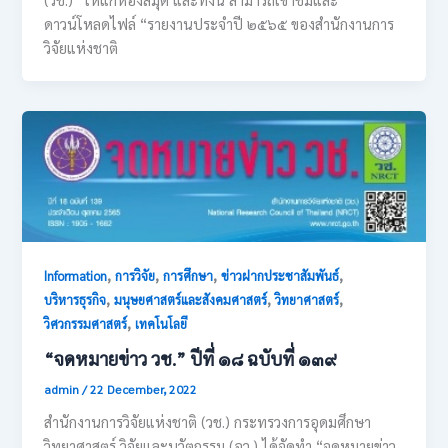
ดาวน์โหลดไฟล์ “รายงานประจำปี ๒๕๖๕ ของสำนักงานการ
วิจัยแห่งชาติ
,
,
,
,
Information
การวิจัย
การศึกษา
ข่าวฝากประชาสัมพันธ์
,
,
,
บริหารธุรกิจ
มนุษยศาสตร์และสังคมศาสตร์
วิทยาศาสตร์
,
วิศวกรรมศาสตร์
เทคโนโลยี
“จดหมายข่าว วช.” ปีที่ ๑๘ ฉบับที่ ๑๓๙
admin
/
22 December, 2022
สำนักงานการวิจัยแห่งชาติ (วช.) กระทรวงการอุดมศึกษา
วิทยาศาสตร์ วิจัยและนวัตกรรม (อว.) ได้จัดทำ “จดหมายข่าว