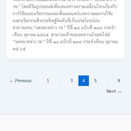
วช.” โดยมีวัตถุประสงค์เพื่อเสนอข่าวความเคลื่อนไหวเกี่ยวกับ
การวิจัยและนวัตกรรมและเพื่อเผยแพร่บทความผลงานวิจัย
และนวัตกรรมสิ่งประดิษฐ์คิดค้นที่เป็นประโยชน์ต่อ
สาธารณชน “จดหมายข่าว วช.” ปีที่ ๑๘ ฉบับที่ ๑๓๙ ประจำ
เดือน ตุลาคม ๒๕๖๕ สามารถเข้าชมและดาวนโหลดไฟล์
“จดหมายข่าว วช.” ปีที่ ๑๘ ฉบับที่ ๑๓๙ ประจำเดือน ตุลาคม
๒๕ ๖๕
←
Previous
1
…
3
4
5
…
9
Next
→