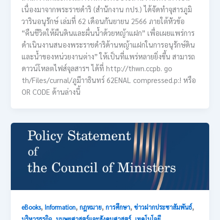
เนื่องมาจากพระราชดำริ (สำนักงาน กปร.) ได้จัดทำจุสารภูมิ
วารินอนุรักษ์ เล่มที่ 62 เดือนกันยายน 2566 ภายใต้หัวข้อ
“คืนชีวิตให้ผืนดินและผื่นน้ำด้วยหญ้าแฝก” เพื่อเผยแพร่การ
ดำเนินงานสนองพระราชดำริด้านหญ้าแฝกในการอนุรักษ์ดิน
และน้ำของหน่วยงานต่าง” ให้เป็นที่แพร่หลายยิ่งขึ้น สามารถ
ดาวน์โหลตไฟส์จุลสารฯ ได้ที่ http://thwn.ccpb. go
th/Files/curnal/ภูมีาาธินทร์ 62ENAL compressed.p:! หรือ
OR CODE ด้านล่างนี้
,
,
,
,
,
eBooks
Information
กฎหมาย
การศึกษา
ข่าวฝากประชาสัมพันธ์
,
,
บริหารธุรกิจ
มนุษยศาสตร์และสังคมศาสตร์
เทคโนโลยี