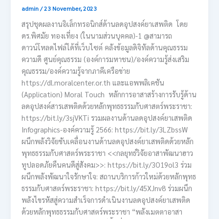
admin
/
23 November, 2023
สรุปชุดผลงานอิเล็กทรอนิกส์ด้านลดอุปสงค์ยาเสพติด โดย
ดร.พิศมัย ทองเที่ยง (ในนามส่วนบุคคล)-1 @สามารถ
ดาวน์โหลดไฟล์ได้ที่เว็บไซต์ คลังข้อมูลดิจิทัลด้านคุณธรรม
ความดี ศูนย์คุณธรรม (องค์การมหาชน)/องค์ความรู้ส่งเสริม
คุณธรรม/องค์ความรู้จากภาคีเครือข่าย
https://dl.moralcenter.or.th และแอพพลิเคชัน
(Application) Moral Touch หลักการอาสาสร้างการรับรู้ด้าน
ลดอุปสงค์สารเสพติดด้วยหลักพุทธธรรมกับศาสตร์พระราชา:
https://bit.ly/3sjVKTi รวมผลงานด้านลดอุปสงค์ยาเสพติด
Infographics-องค์ความรู้ 2566: https://bit.ly/3LZbssW
ผนึกพลังวิจัยขับเคลื่อนงานด้านลดอุปสงค์ยาเสพติดด้วยหลัก
พุทธธรรมกับศาสตร์พระราชา <<กลยุทธ์วิจัยอาสาพัฒนาฮาว
ทูปลอดภัยคืนคนดีสู่สังคม>>: https://bit.ly/3O19ol3 ร่วม
ผนึกพลังพัฒนาใจรักษาใจ: สถานบริการก้าวใหม่ด้วยหลักพุทธ
ธรรมกับศาสตร์พระราชา: https://bit.ly/45XJnv8 ร่วมผนึก
พลังไขรหัสสู่ความสำเร็จการดำเนินงานลดอุปสงค์ยาเสพติด
ด้วยหลักพุทธธรรมกับศาสตร์พระราชา “พลังเมตตาอาสา