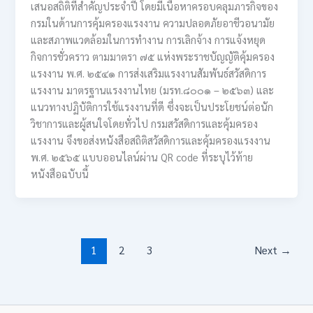
เสนอสถิติที่สำคัญประจำปี โดยมีเนื้อหาครอบคลุมภารกิจของ
กรมในด้านการคุ้มครองแรงงาน ความปลอดภัยอาชีวอนามัย
และสภาพแวดล้อมในการทำงาน การเลิกจ้าง การแจ้งหยุด
กิจการชั่วคราว ตามมาตรา ๗๕ แห่งพระราชบัญญัติคุ้มครอง
แรงงาน พ.ศ. ๒๕๔๑ การส่งเสริมแรงงานสัมพันธ์สวัสดิการ
แรงงาน มาตรฐานแรงงานไทย (มรท.๘๐๐๑ – ๒๕๖๓) และ
แนวทางปฏิบัติการใช้แรงงานที่ดี ซึ่งจะเป็นประโยชน์ต่อนัก
วิชาการและผู้สนใจโดยทั่วไป กรมสวัสดิการและคุ้มครอง
แรงงาน จึงขอส่งหนังสือสถิติสวัสดิการและคุ้มครองแรงงาน
พ.ศ. ๒๕๖๕ แบบออนไลน์ผ่าน QR code ที่ระบุไว้ท้าย
หนังสือฉบับนี้
1
2
3
Next
→