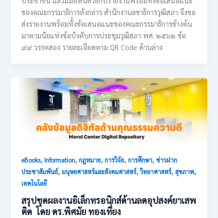
ประชาชน แล้วมีมติห็นด้วยกับรายงานพร้อมทั้งข้อเสนอแนะ
ของคณะกรรมาธิการตังกล่าว สำนักงานลขาธิการวุฒิสภา จึงขอ
ส่งรายงานพร้อมทั้งข้อเสนอแนะของคณะกรรมาธิการข้างต้น
มาตามนัยแห่งข้อบังคับการประชุมวุฒิสภา พศ. ๒๕๖๒ ข้อ
๙๙ วรรคสอง รายละเอียดตาม QR Code ด้านล่าง
,
,
,
,
,
eBooks
Information
กฎหมาย
การวิจัย
การศึกษา
ข่าวฝาก
,
,
,
,
ประชาสัมพันธ์
มนุษยศาสตร์และสังคมศาสตร์
วิทยาศาสตร์
สุขภาพ
เทคโนโลยี
สรุปชุดผลงานอิเล็กทรอนิกส์ด้านลดอุปสงค์ยาเสพ
ติด โดย ดร.พิศมัย ทองเที่ยง