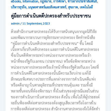
,
,
,
,
,
eBooks
Information
กฎหมาย
การศึกษา
ข่าวฝากประชาสัมพันธ์
,
,
,
บริหารธุรกิจ
มนุษยศาสตร์และสังคมศาสตร์
สุขภาพ
เทคโนโลยี
คู่มือการดำเนินคดีปกครองสำหรับประขาชน
admin
/
11 September, 2023
ด้วยสำนักงานศาลปกครองได้รับการสนับสนุนจากมูลนิธิวิจัย
และพัฒนากระบวนการยุติธรรมทางปกครอง จัดทำหนังสือ
“คู่มือการดำเนินคดีปกครองสำหรับประขาชน” ขึ้น โดยมี
เนื้อหาเกี่ยวกับคดีปกครอง และการดำเนินคดีในศาลปกครอง
ซึ่งเป็นคดีพิพาทระหว่างหน่วยงานทางปกครองหรือเจ้า
หน้าที่ของรัฐกับเอกชน (ประชาชน) หรือข้อพิพาทระหว่าง
หน่วยงานทางปกครองหรือเจ้าหน้าที่ของรัฐด้วยกันเอง โดยที่
การดำเนินคดีในศาลปกครองนั้นมีความเรียบง่าย แต่ก็มี
ลักษณะพิเศษบางประการที่แตกต่างจากการดำเนินคดีแพ่ง
หรือคดีอาญาในศาลยุติธรรมที่ประชาชนคุ้นเคย รวมทั้งมี
หลายขั้นตอนที่ต้องพิจารณา ทั้งในส่วนของคู่กรณีและในส่วน
ของการดำเนินการในศาลปกครอง ดังนั้น เพื่อไม่ให้ผู้ประสงค์
จะยื่นฟ้องคดีต่อศาลปกครองต้องสูญเสียเวลาหรือโอกาสใน
การฟ้องคดีต่อศาลปกครอง สำนักงานศาลปกครองจึงได้จัดทำ