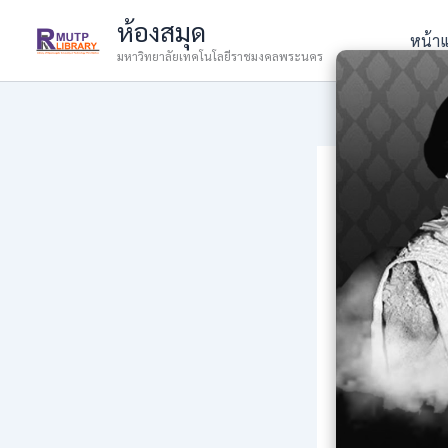
Skip
ห้องสมุด
to
หน้า
มหาวิทยาลัยเทคโนโลยีราชมงคลพระนคร
content
Longev
By
admin
/
23 S