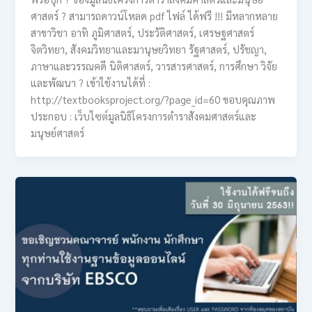
ศาสตร์ ? สามารถดาวน์โหลด pdf ไฟล์ ได้ฟรี !!! มีหลากหลาย
สาขาวิชา อาทิ ภูมิศาสตร์, ประวัติศาสตร์, เศรษฐศาสตร์
จิตวิทยา, สังคมวิทยาและมานุษยวิทยา รัฐศาสตร์, ปรัชญา,
ภาษาและวรรณคดี นิติศาสตร์, วารสารศาสตร์, การศึกษา วิจัย
และพัฒนา ? เข้าใช้งานได้ที่ :
http://textbooksproject.org/?page_id=60 ขอบคุณภาพ
ประกอบ : เว็บไซต์มูลนิธิโครงการตำราสังคมศาสตร์และ
มนุษย์ศาสตร์