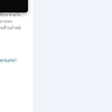
้ด้วย ตามวัน
ามารถลง
มด้านล่างค่ะ
ge/g.php?