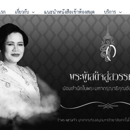
แรก
เกี่ยวกับ
แนะนำหนังสือเข้าห้องสมุด
บริการ
ลองใช้งาน ProQuest One Busines
ay, 2021
็ทได้เปิดทดลองใช้งาน ProQuest One Business ฐานข้อมูลทางด้านบริหา
:
Link
:
https://trials.proquest.com/access?
KaAwuDTrMXNkeMZuQdgzRb