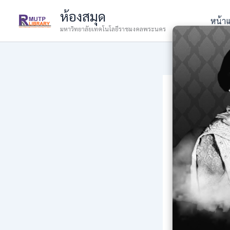
Skip
ห้องสมุด
to
หน้า
มหาวิทยาลัยเทคโนโลยีราชมงคลพระนคร
content
เปิดทด
By
admin
/
27 M
บริษัทบุ๊คเน
Link ด้านล่าง
ทางเข้าใช้งาน
token=AdV