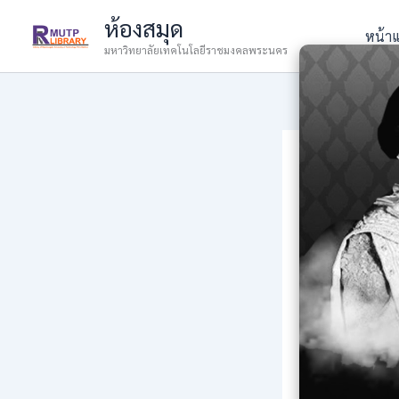
Skip
ห้องสมุด
to
หน้า
มหาวิทยาลัยเทคโนโลยีราชมงคลพระนคร
content
รายงา
ประยุท
By
admin
/
6 De