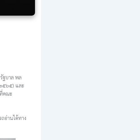
งรัฐบาล พล
ม ๒๕๖๕) และ
ที่คณะ
รถอ่านได้ทาง