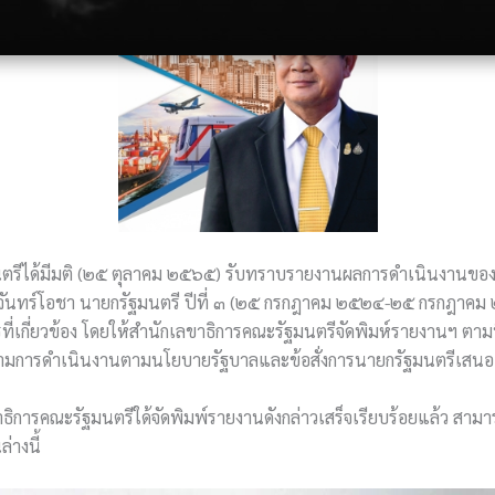
นตรีได้มีมติ (๒๕ ตุลาคม ๒๕๖๕) รับทราบรายงานผลการดำเนินงานขอ
 จันทร์โอชา นายกรัฐมนตรี ปีที่ ๓ (๒๕ กรกฎาคม ๒๕๒๔-๒๕ กรกฎาค
ที่เกี่ยวข้อง โดยให้สำนักเลขาธิการคณะรัฐมนตรีจัดพิมห์รายงานฯ ตาม
ามการดำเนินงานตามนโยบายรัฐบาลและข้อสั่งการนายกรัฐมนตรีเสนอ
ธิการคณะรัฐมนตรีใด้จัดพิมพ์รายงานดังกล่าวเสร็จเรียบร้อยแล้ว สามา
่างนี้